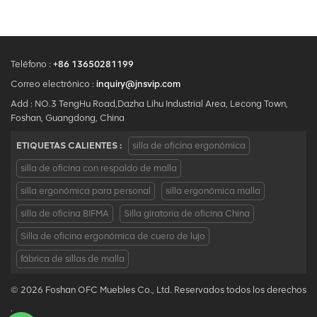
Teléfono :
+86 13650281199
Correo electrónico :
inquiry@jnsvip.com
Add : NO.3 TengHu Road,Dazha Lihu Industrial Area, Lecong Town,
Foshan, Guangdong, China
ETIQUETAS CALIENTES :
silla de oficina ergonómica
silla de oficina con respaldo de malla
silla ergonómica para personal
silla ergonómica malla
silla de oficina BIFMA
Silla giratoria de oficina China
Silla de oficina ergonómica de cuero de lujo
fábrica de sillas de malla
© 2026 Foshan OFC Muebles Co., Ltd. Reservados todos los derechos
.