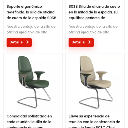
Soporte ergonómico
S03B Silla de oficina de cuero
redefinido: la silla de oficina
en la mitad de la espalda: su
de cuero de la espalda S03B
equilibrio perfecto de
comodidad y productividad
Nuestra ventaja de la silla de
Nuestra ventaja de la silla de
oficina ejecutiva de alta
oficina ejecutiva de alta
gama:Diseño original con
gama:Diseño original con
Detalle
Detalle
patente en China; Ergonómico
patente en China; Ergonómico
Mecanismo de control de
Mecanismo de control de
cables de diseño de patentes;
cables de diseño de patentes;
Garantía de 5 años;
Garantía de 5 años;
Comodidad sofisticada en
Eleve su experiencia de
cada reunión: la silla de la
reunión con la conferencia de
conferencia de cuero
cuero de fondo S03C Chai