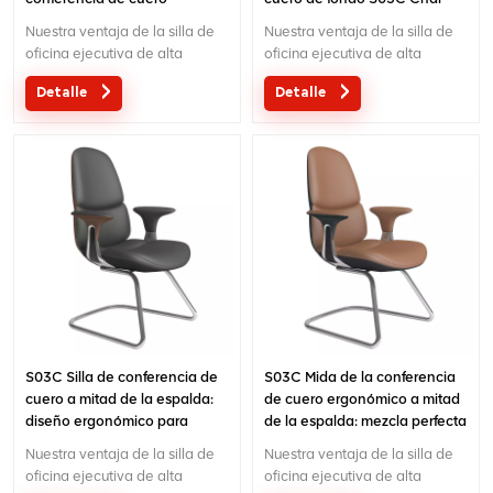
ergonómico de la mitad de la
Chai
Nuestra ventaja de la silla de
Nuestra ventaja de la silla de
espalda S03C
oficina ejecutiva de alta
oficina ejecutiva de alta
gama:Diseño original con
gama:Diseño original con
Detalle
Detalle
patente en China; Ergonómico
patente en China; Ergonómico
Mecanismo de control de
Mecanismo de control de
cables de diseño de patentes;
cables de diseño de patentes;
Garantía de 5 años;
Garantía de 5 años;
S03C Silla de conferencia de
S03C Mida de la conferencia
cuero a mitad de la espalda:
de cuero ergonómico a mitad
diseño ergonómico para
de la espalda: mezcla perfecta
discusiones productivas
de comodidad y elegancia
Nuestra ventaja de la silla de
Nuestra ventaja de la silla de
oficina ejecutiva de alta
oficina ejecutiva de alta