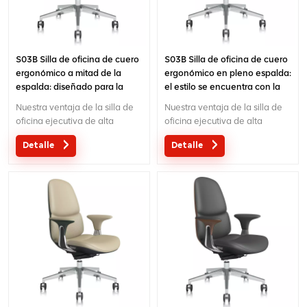
S03B Silla de oficina de cuero
S03B Silla de oficina de cuero
ergonómico a mitad de la
ergonómico en pleno espalda:
espalda: diseñado para la
el estilo se encuentra con la
comodidad y el apoyo
comodidad
Nuestra ventaja de la silla de
Nuestra ventaja de la silla de
oficina ejecutiva de alta
oficina ejecutiva de alta
gama:Diseño original con
gama:Diseño original con
Detalle
Detalle
patente en China; Ergonómico
patente en China; Ergonómico
Mecanismo de control de
Mecanismo de control de
cables de diseño de patentes;
cables de diseño de patentes;
Garantía de 5 años;
Garantía de 5 años;