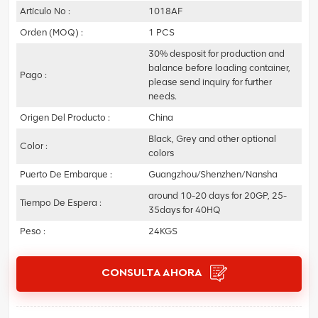
Artículo No :
1018AF
Orden (MOQ) :
1 PCS
30% desposit for production and
balance before loading container,
Pago :
please send inquiry for further
needs.
Origen Del Producto :
China
Black, Grey and other optional
Color :
colors
Puerto De Embarque :
Guangzhou/Shenzhen/Nansha
around 10-20 days for 20GP, 25-
Tiempo De Espera :
35days for 40HQ
Peso :
24KGS
CONSULTA AHORA