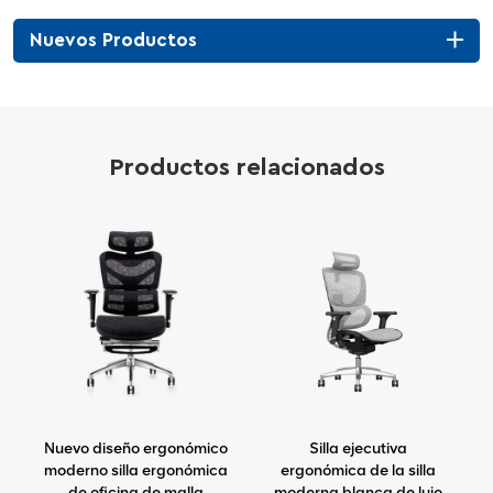
Nuevos Productos
Productos relacionados
a
Nuevo diseño ergonómico
Silla ejecutiva
n
moderno silla ergonómica
ergonómica de la silla
de oficina de malla
moderna blanca de lujo