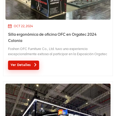
OCT 22, 2024
Silla ergonómica de oficina OFC en Orgatec 2024
Colonia
Foshan OFC Furniture Co., Ltd. tuvo una experiencia
excepcionalmente exitosa al participar en la Exposición Orgatec
celebrada en Colonia, Alemania. El evento, una de las ferias
comerciales líderes a nivel mundial en muebles de oficina y
Ver Detalles
soluciones para el lugar de trabajo, brindó a OFC Furniture una...