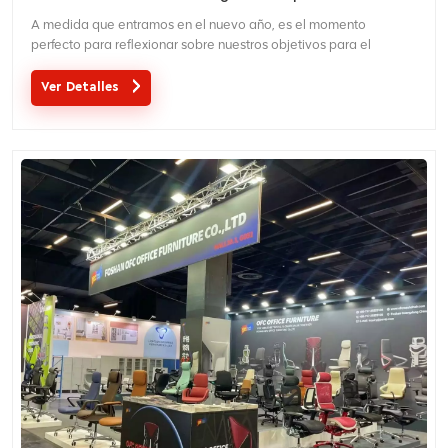
saludable
A medida que entramos en el nuevo año, es el momento
perfecto para reflexionar sobre nuestros objetivos para el
próximo año y cómo podemos mejorar nuestro bienestar en el
lugar de trabajo. El comienzo de 2025 marca una oportunidad
Ver Detalles
emocionante para priorizar la comodidad y la productividad a
medida q...