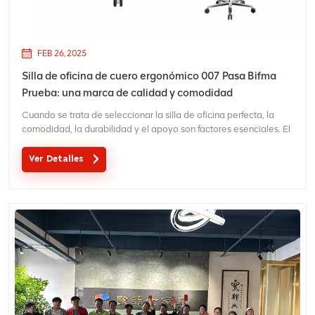
FEB 26, 2025
Silla de oficina de cuero ergonómico 007 Pasa Bifma
Prueba: una marca de calidad y comodidad
Cuando se trata de seleccionar la silla de oficina perfecta, la
comodidad, la durabilidad y el apoyo son factores esenciales. El
Silla de oficina de cuero ergonómico 007 ha aprobado
recientemente la rigurosa prueba de BIFMA (Asociación de
Ver Detalles
Fabricantes de Muebles Comerciales e Institucionales), un p...