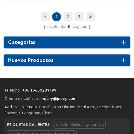
1
2
3
un total de
3
paginas
Categorías
Nuevos Productos
Teléfono :
+86 13650281199
Correo electrónico :
inquiry@jnsvip.com
Add : NO.3 TengHu Road,Dazha Lihu Industrial Area, Lecong Town,
Foshan, Guangdong, China
ETIQUETAS CALIENTES :
silla de oficina ergonómica