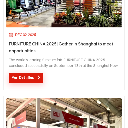
DEC 02, 2025
FURNITURE CHINA 2025| Gather in Shanghai to meet
opportunities
The world's leading furniture fair, FURNITURE CHINA 2025
concluded successfully on September 13th at the Shanghai New
International Expo Centre. Our team was there, showcasing our
collections and connecting with partners from across the globe.
Ver Detalles
Seizing the opportunity, Foshan OFC presented o...