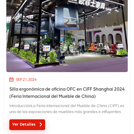
SEP 21, 2024
Silla ergonómica de oficina OFC en CIFF Shanghai 2024
(Feria Internacional del Mueble de China)
IntroducciónLa Feria Internacional del Mueble de China (CIFF) es
una de las exposiciones de muebles más grandes e influyentes
del mundo y muestra diseños y productos innovadores de
diversos segmentos de la industria del mueble. Foshan OFC,
Ver Detalles
líder en sillas de oficina ergonómicas, participó en CIFF 20...