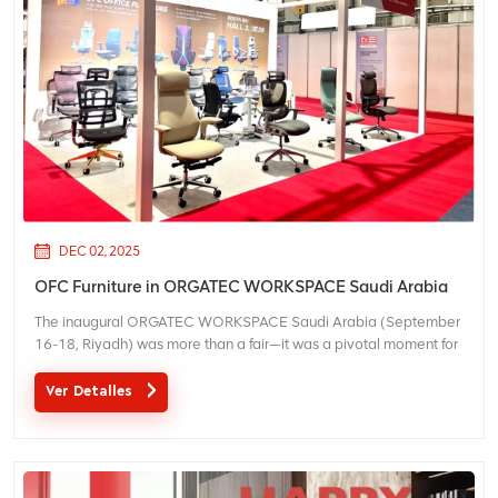
DEC 02, 2025
OFC Furniture in ORGATEC WORKSPACE Saudi Arabia
The inaugural ORGATEC WORKSPACE Saudi Arabia (September
16-18, Riyadh) was more than a fair—it was a pivotal moment for
the Saudi Arabian office sector. It provided the cutting-edge
workspace solutions and global insights essential for transforming
Ver Detalles
the workspace in line with Saudi Vision 2030...