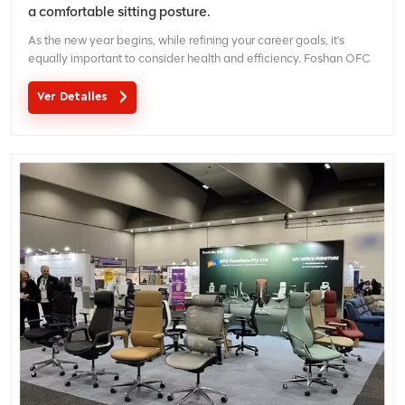
a comfortable sitting posture.
As the new year begins, while refining your career goals, it's
equally important to consider health and efficiency. Foshan OFC
Furniture Co., Ltd. specializes in ergonomic office solutions, using
high-quality office chairs to create a comfortable and efficient
Ver Detalles
work experience for professionals, help...