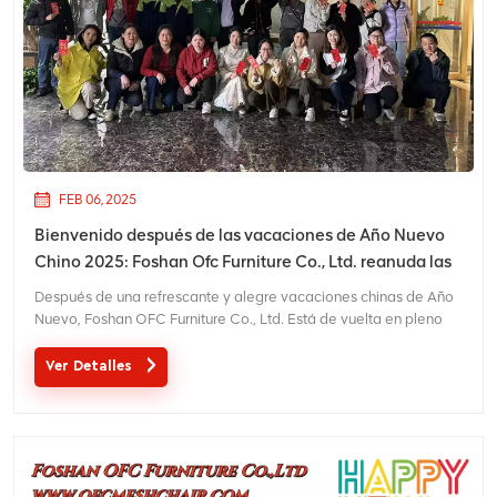
FEB 06, 2025
Bienvenido después de las vacaciones de Año Nuevo
Chino 2025: Foshan Ofc Furniture Co., Ltd. reanuda las
operaciones y da la bienvenida a los clientes nuevos y
Después de una refrescante y alegre vacaciones chinas de Año
que regresan.
Nuevo, Foshan OFC Furniture Co., Ltd. Está de vuelta en pleno
apogeo, listo para servir a nuestros clientes y socios con sillas de
oficina ergonómicas de alta calidad y soluciones de muebles. A
Ver Detalles
medida que reanudamos las operaciones norma...