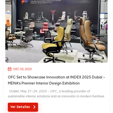
DEC 02, 2025
OFC Set to Showcase Innovation at INDEX 2025 Dubai –
MENA’s Premier Interior Design Exhibition
DUBAI, May 27–29, 2025 – OFC, a leading provider of
sustainable interior solutions and an innovator in modern furniture
design, is thrilled to announce its participation in INDEX 2025, the
Middle East and North Africa (MENA) region’s most influential
Ver Detalles
interior design and fur...