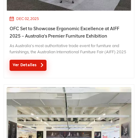
DEC 02, 2025
OFC Set to Showcase Ergonomic Excellence at AIFF
2025 – Australia’s Premier Furniture Exhibition
As Australia’s most authoritative trade event for furniture and
furnishings, the Australian International Furniture Fair (AIFF) 2025
will take place from July 16 to 18, 2025, at the Melbourne
Convention and Exhibition Centre (MCEC). The three-day
Ver Detalles
exhibition will serve as a key platform for OF...