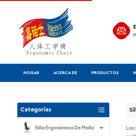
E
i
HOGAR
ACERCA DE
PRODUCTOS
N
Silla Sin Ruedas
Categorías
Si
Silla Ergonómica De Malla
Las 