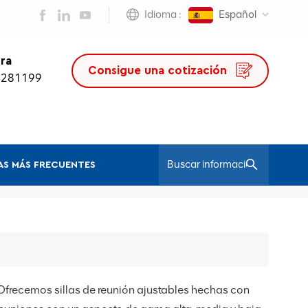
Idioma :
Español
ra
Consigue una cotización
0281199
S MÁS FRECUENTES
/
Hogar
Silla Sin Ruedas
 Ofrecemos sillas de reunión ajustables hechas con