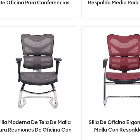
De Oficina Para Conferencias
Respaldo Medio Para 
De China
PK-102C: Asiento 
Elegante Par
Oficina/recepc
illa Moderna De Tela De Malla
Silla De Oficina Erg
ara Reuniones De Oficina Con
Malla Con Respaldo
Respaldo Ajustable
Ajuste De Altura