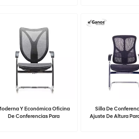
Reuniones
Moderna Y Económica Oficina
Silla De Conferen
De Conferencias Para
Ajuste De Altura Par
Visitantes Silla De Reunión De
Juntas De Oficin
Malla Con Respaldo
Reuniones De Of