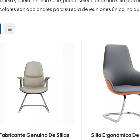
a, tela y cuero. En esta serie, puede seleccionar una silla par
colores son opcionales para su sala de reuniones única, no d
Fabricante Genuino De Sillas
Silla Ergonómica De