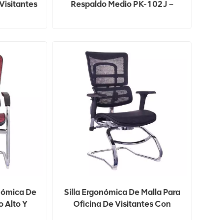
Visitantes
Respaldo Medio PK-102J –
Cómodo Y
Asientos Cómodos Y Elegantes
a
Para Vestíbulos/recepciones
ión.
De Hoteles
onómica De
Silla Ergonómica De Malla Para
 Alto Y
Oficina De Visitantes Con
 Para
Soporte Lumbar Ajustable