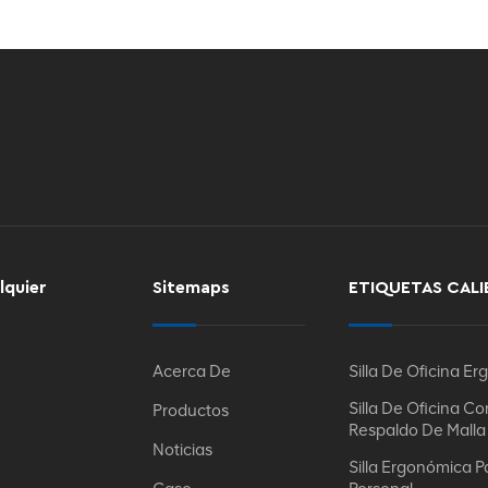
lquier
Sitemaps
ETIQUETAS CALI
Acerca De
Silla De Oficina E
Silla De Oficina Co
Productos
Respaldo De Malla
Noticias
Silla Ergonómica P