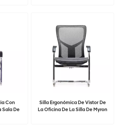
cia Con
Silla Ergonómica De Vistor De
a Sala De
La Oficina De La Silla De Myron
a Para
Con El Asiento Cómodo De Los
icina
Apoyabrazos De La PU De La
Malla