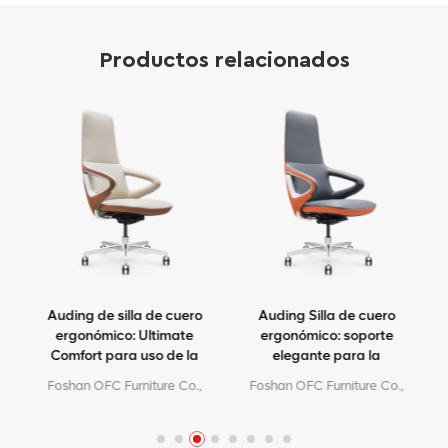
Productos relacionados
a
Auding de silla de cuero
Auding Silla de cuero
n
ergonómico: Ultimate
ergonómico: soporte
Comfort para uso de la
elegante para la
oficina y el hogar
comodidad de todo el día
Foshan OFC Furniture Co.,
Foshan OFC Furniture Co.,
Ltd. es un fabricante líder de
Ltd. es un fabricante líder de
e
sillas de oficina ergonómica
sillas de oficina ergonómica
de alta gama.Con 5 años
de alta gama.Con 5 años