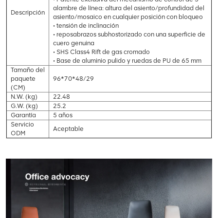
alambre de línea: altura del asiento/profundidad del
Descripción
asiento/mosaico en cualquier posición con bloqueo
• tensión de inclinación
• reposabrazos subhostorizado con una superficie de
cuero genuina
• SHS Class4 Rift de gas cromado
• Base de aluminio pulido y ruedas de PU de 65 mm
Tamaño del
paquete
96*70*48/29
(CM)
N.W. (kg)
22.48
G.W. (kg)
25.2
Garantía
5 años
Servicio
Aceptable
ODM