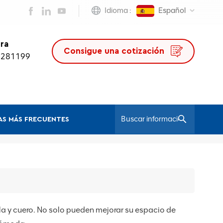
Idioma :
Español
ra
Consigue una cotización
0281199
S MÁS FRECUENTES
/
Hogar
Silla Ejecutiva/jefe
alla y cuero. No solo pueden mejorar su espacio de