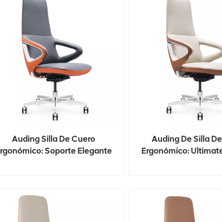
Auding Silla De Cuero
Auding De Silla D
rgonómico: Soporte Elegante
Ergonómico: Ultimat
ara La Comodidad De Todo El
Para Uso De La Ofic
Día
Hogar