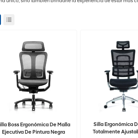
ina único, sino también brindarle la experiencia de estar más
Silla Ergonómica D
illa Boss Ergonómica De Malla
Totalmente Ajusta
Ejecutiva De Pintura Negra