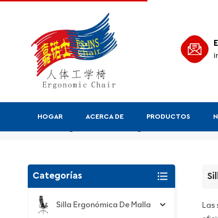
E
i
HOGAR
ACERCA DE
PRODUCTOS
N
Silla ejecutiva/jefe
Categorías
Si
Silla Ergonómica De Malla
Las 