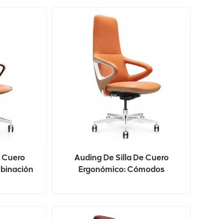
e Cuero
Auding De Silla De Cuero
binación
Ergonómico: Cómodos
d Y Estilo
Asientos De Oficina Para
Largas Horas