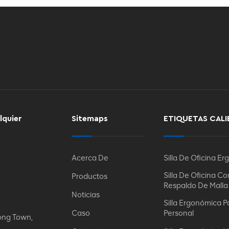
lquier
Sitemaps
ETIQUETAS CALI
Acerca De
Silla De Oficina E
Silla De Oficina Co
Productos
Respaldo De Malla
Noticias
Silla Ergonómica P
Caso
Personal
ong Town,