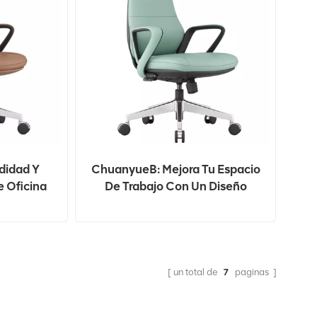
didad Y
ChuanyueB: Mejora Tu Espacio
e Oficina
De Trabajo Con Un Diseño
Cuero
Ergonómico De Primera
B
Calidad
un total de
7
paginas