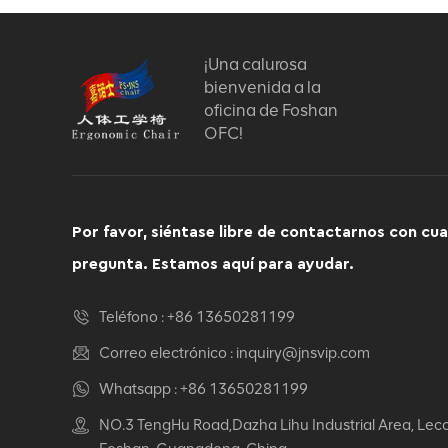
¡Una calurosa
bienvenida a la
oficina de Foshan
OFC!
Por favor, siéntase libre de contactarnos con cua
pregunta. Estamos aquí para ayudar.
Teléfono :
+86 13650281199
Correo electrónico :
inquiry@jnsvip.com
Whatsapp :
+86 13650281199
NO.3 TengHu Road,Dazha Lihu Industrial Area, Lec