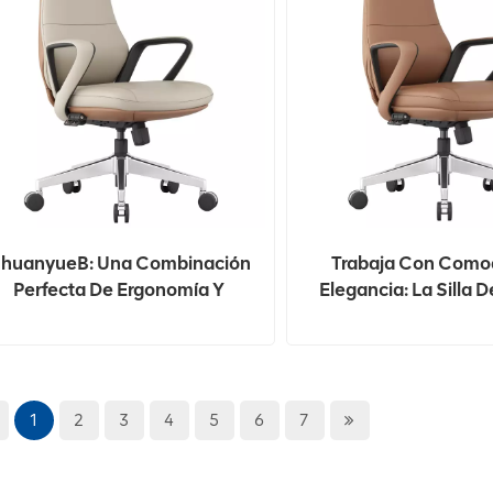
huanyueB: Una Combinación
Trabaja Con Como
Perfecta De Ergonomía Y
Elegancia: La Silla D
Sofisticación Para Tu Oficina
Ergonómica De 
Chuanyue
1
2
3
4
5
6
7