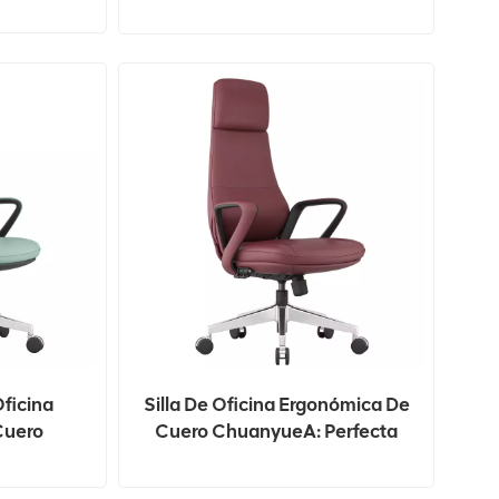
Duradera
Oficina
Silla De Oficina Ergonómica De
Cuero
Cuero ChuanyueA: Perfecta
viar El
Para El Trabajo Y El Hogar
lda