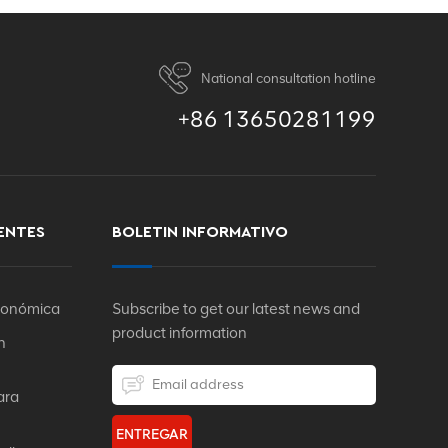
National consultation hotline
+86 13650281199
ENTES
BOLETIN INFORMATIVO
rgonómica
Subscribe to get our latest news and
product information
n
ara
ENTREGAR