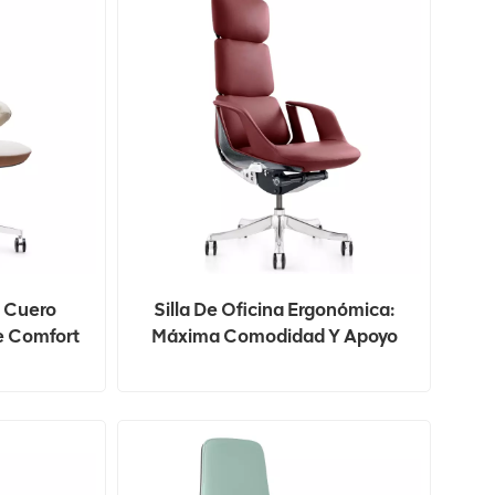
e Cuero
Silla De Oficina Ergonómica:
e Comfort
Máxima Comodidad Y Apoyo
ina Y El
Para Su Jornada Laboral