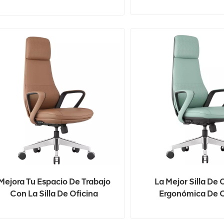
Lumbar
Mejora Tu Espacio De Trabajo
La Mejor Silla De 
Con La Silla De Oficina
Ergonómica De 
Ergonómica De Cuero
ChuanyueA Para Ali
ChuanyueA.
Dolor De Espa