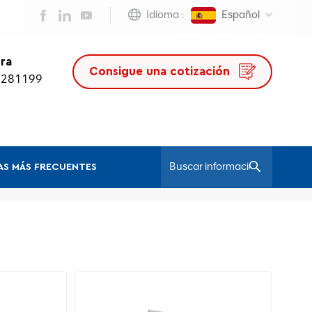
Idioma :
Español
ra
Consigue una cotización
0281199
S MÁS FRECUENTES
/
Hogar
Silla De Oficina Ergonómica