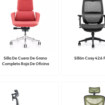
Silla De Cuero De Grano
Sillón Cosy 426 
Completo Roja De Oficina
rgonómica Multifuncional Con
Respaldo Alto De Lujo
Proveedor En China