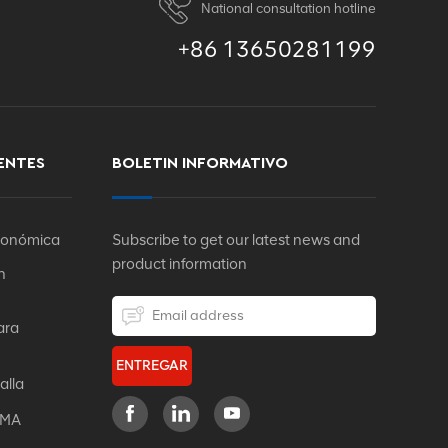
National consultation hotline
+86 13650281199
ENTES
BOLETIN INFORMATIVO
rgonómica
Subscribe to get our latest news and
product information
n
ara
ENTREGAR
alla
IFMA