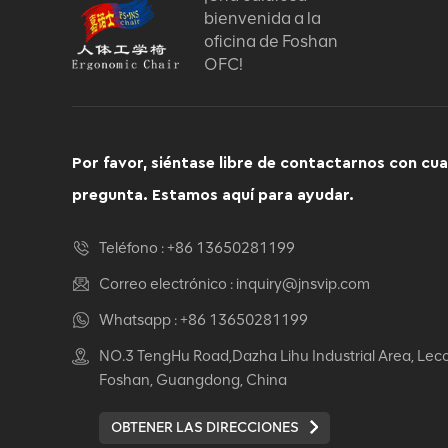
bienvenida a la
ergonómica reclinable
giratoria para
oficina de Foshan
computadora de
OFC!
VER DETALLES
muebles cómodos
Auding de silla de cuero
ergonómico: Ultimate
Por favor, siéntase libre de contactarnos con cua
Comfort para uso de la
pregunta. Estamos aquí para ayudar.
oficina y el hogar
VER DETALLES
Teléfono :
+86 13650281199
Auding Silla de cuero
Correo electrónico :
inquiry@jnsvip.com
ergonómico: soporte
elegante para la
Whatsapp :
+86 13650281199
comodidad de todo el
VER DETALLES
NO.3 TengHu Road,Dazha Lihu Industrial Area, Lec
día
Foshan, Guangdong, China
Auding de silla de cuero
OBTENER LAS DIRECCIONES
ergonómico: cómodos