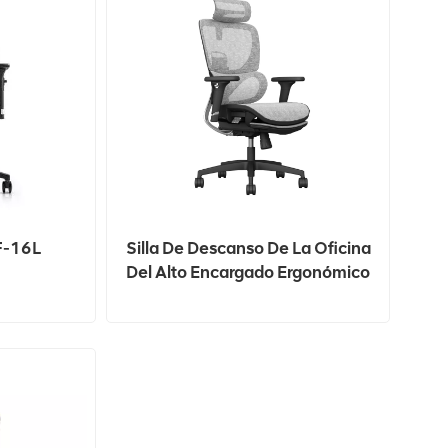
F-16L
Silla De Descanso De La Oficina
Del Alto Encargado Ergonómico
De La Malla Del Eslabón
Giratorio Trasero Cómodo Con
El Reposapiés