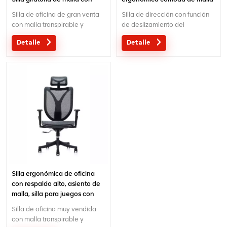
respaldo alto Silla de oficina
para oficina con función
Silla de oficina de gran venta
Silla de dirección con función
giratoria ergonómica ajustable
ajustable
con malla transpirable y
de deslizamiento del
soporte lumbar separado.
asiento.color opcional
Detalle
Detalle
Pasar certificado BIFMA y con
5 años de garantía.
Silla ergonómica de oficina
con respaldo alto, asiento de
malla, silla para juegos con
soporte para el cuello y
Silla de oficina muy vendida
reposacabezas
con malla transpirable y