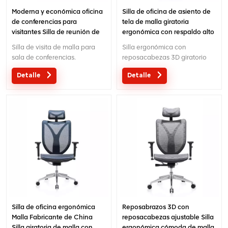
Moderna y económica oficina
Silla de oficina de asiento de
de conferencias para
tela de malla giratoria
visitantes Silla de reunión de
ergonómica con respaldo alto
malla con respaldo
para oficina ejecutiva
Silla de visita de malla para
Silla ergonómica con
moderna con reposapiés
sala de conferencias.
reposacabezas 3D giratorio
con respaldo alto.Silla
Detalle
Detalle
multifuncional con
reposacabezas 3D de diseño
creativo.
Silla de oficina ergonómica
Reposabrazos 3D con
Malla Fabricante de China
reposacabezas ajustable Silla
Silla giratoria de malla con
ergonómica cómoda de malla