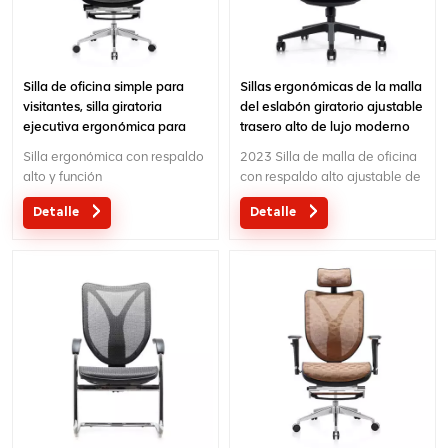
Silla de oficina simple para
Sillas ergonómicas de la malla
visitantes, silla giratoria
del eslabón giratorio ajustable
ejecutiva ergonómica para
trasero alto de lujo moderno
tareas, silla de oficina de malla
para la oficina
Silla ergonómica con respaldo
2023 Silla de malla de oficina
alto y función
con respaldo alto ajustable de
deslizante.Mecanismo de
nuevo diseño.Brindamos el
Detalle
Detalle
control de tres cables con
servicio OEM o ODM para su
diseño patentado.
gusto.