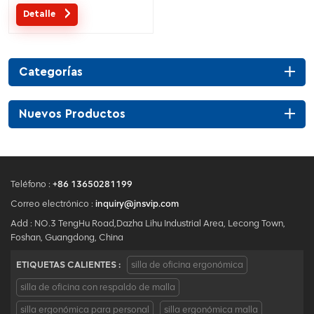
soporte lumbar separado. Se
Detalle
acepta un servicio
personalizado según sus
necesidades.
Categorías
Nuevos Productos
Teléfono :
+86 13650281199
Correo electrónico :
inquiry@jnsvip.com
Add : NO.3 TengHu Road,Dazha Lihu Industrial Area, Lecong Town,
Foshan, Guangdong, China
ETIQUETAS CALIENTES :
silla de oficina ergonómica
silla de oficina con respaldo de malla
silla ergonómica para personal
silla ergonómica malla