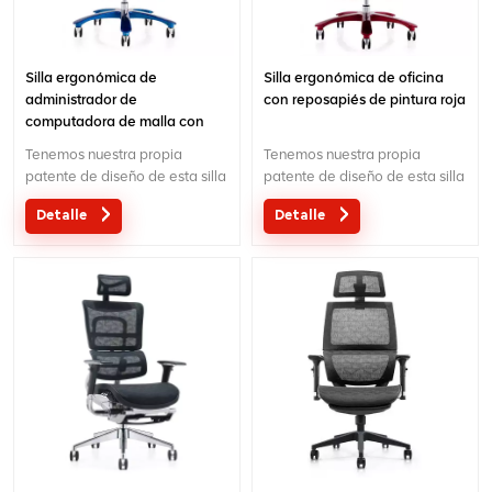
Silla ergonómica de
Silla ergonómica de oficina
administrador de
con reposapiés de pintura roja
computadora de malla con
pintura azul
Tenemos nuestra propia
Tenemos nuestra propia
patente de diseño de esta silla
patente de diseño de esta silla
de oficina ergonómica con
de oficina ergonómica de
Detalle
Detalle
pintura azul especial. Está
pintura roja especial. Está
fabricado según el estándar
hecho en base al estándar
BIFMA.
BIFMA.