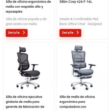
Silla de oficina ergonómica de
Sillón Cosy 426 F-16L
malla con respaldo alto y
reposapiés
Silla de oficina popular y de
Simple & Comfortable Mid-
gran venta con malla
Back Office Chair Designed
transpirable y soporte lumbar
for hassle-free daily use, this
Detalle
Detalle
separado.Se aceptan servicios
mid-back office chair stands
personalizados según sus
out with user-centric features.
necesidades.
The 3D adjustable armrests
adapt to different body types
and sitting habits, ensuring
optimal arm support. The
ergonomic lumbar pillow fits
snugly against your lower
back, relieving pressure and
enhancing comfort throughout
your workday. With a durable
frame, smooth swivel function
and easy-to-clean surface, it is
Silla de oficina ejecutiva
Silla de malla de oficina
a reliable and low-
giratoria de malla para
ergonómica para
maintenance seating solution
gerente de fabricación de
computadora con
for any office environment.