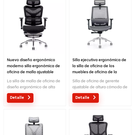
Nuevo diseño ergonómico
Silla ejecutiva ergonómica de
moderno silla ergonómica de
la silla de oficina de los
oficina de malla ajustable
muebles de oficina de la
fábrica de China
La silla de malla de oficina de
Silla de oficina de gerente
diseño ergonómico de alta
ajustable de altura cómoda de
calidad directa de fábrica al
lujo Silla ergonómica de malla
Detalle
Detalle
por mayor MOQ es UNA pieza,
completa para Boss Silla
gran cantidad con gran
ergonómica con
descuento.El servicio
reposacabezas 3D Venta
personalizado con sus
directa de fábrica Silla de
necesidades es aceptable.
oficina de alta calidad en
malla completa.Moq es de 1