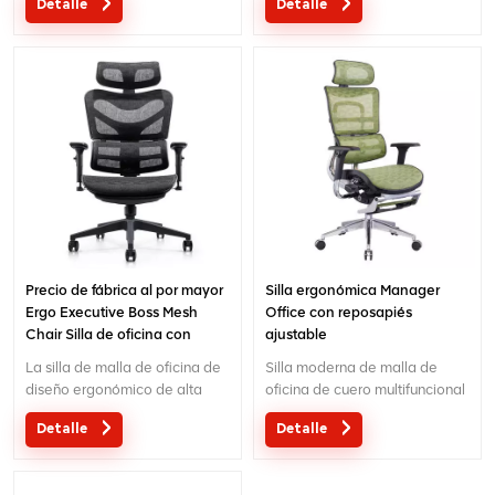
Detalle
Detalle
por mayor MOQ es UNA pieza,
reposapiés
gran cantidad con gran
descuento.El servicio
personalizado con sus
necesidades es aceptable.
Precio de fábrica al por mayor
Silla ergonómica Manager
Ergo Executive Boss Mesh
Office con reposapiés
Chair Silla de oficina con
ajustable
reposapiés
La silla de malla de oficina de
Silla moderna de malla de
diseño ergonómico de alta
oficina de cuero multifuncional
calidad directa de fábrica al
con respaldo alto y soporte
Detalle
Detalle
por mayor MOQ es UNA pieza,
lumbar ajustable
gran cantidad con gran
descuento.El servicio