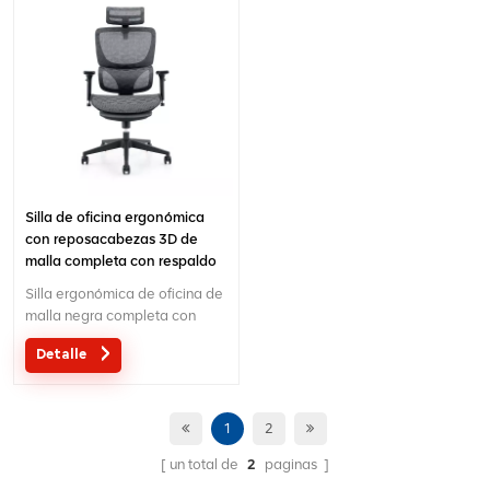
personalizado con sus
necesidades es aceptable.
Silla de oficina ergonómica
con reposacabezas 3D de
malla completa con respaldo
alto ajustable en altura
Silla ergonómica de oficina de
malla negra completa con
respaldo alto ajustable en
Detalle
altura ejecutiva 2023 Silla
ergonómica con
reposacabezas 3D giratorio
360 con respaldo alto para
1
2
muebles de oficina.Silla
un total de
2
paginas
multifuncional con