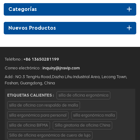
reposacabezas 3D de diseño
creativo con 1 pieza Moq.
Categorías
Nuevos Productos
Teléfono :
+86 13650281199
Correo electrónico :
inquiry@jnsvip.com
Add : NO.3 TengHu Road,Dazha Lihu Industrial Area, Lecong Town,
Foshan, Guangdong, China
ETIQUETAS CALIENTES :
silla de oficina ergonómica
silla de oficina con respaldo de malla
silla ergonómica para personal
silla ergonómica malla
silla de oficina BIFMA
Silla giratoria de oficina China
Silla de oficina ergonómica de cuero de lujo