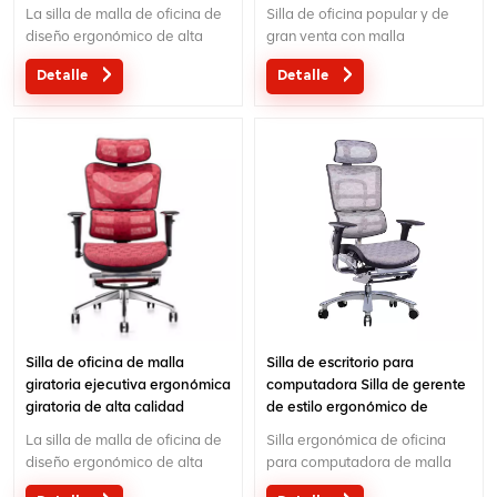
fábrica de sillas de oficina de
reposacabezas ajustable
La silla de malla de oficina de
Silla de oficina popular y de
China
diseño ergonómico de alta
gran venta con malla
calidad directa de fábrica al
transpirable y soporte lumbar
Detalle
Detalle
por mayor MOQ es UNA pieza,
separado. El servicio
gran cantidad con gran
personalizado con sus
descuento.El servicio
necesidades es aceptable.
personalizado con sus
necesidades es aceptable.
Silla de oficina de malla
Silla de escritorio para
giratoria ejecutiva ergonómica
computadora Silla de gerente
giratoria de alta calidad
de estilo ergonómico de
oficina
La silla de malla de oficina de
Silla ergonómica de oficina
diseño ergonómico de alta
para computadora de malla
calidad directa de fábrica al
completa de color negro con