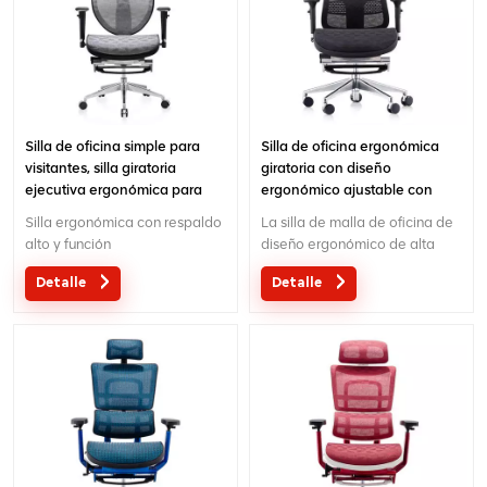
pieza y podemos proporcionar
servicio OEM o ODM a su
gusto.
Silla de oficina simple para
Silla de oficina ergonómica
visitantes, silla giratoria
giratoria con diseño
ejecutiva ergonómica para
ergonómico ajustable con
tareas, silla de oficina de malla
calefacción
Silla ergonómica con respaldo
La silla de malla de oficina de
alto y función
diseño ergonómico de alta
deslizante.Mecanismo de
calidad directa de fábrica al
Detalle
Detalle
control de tres cables con
por mayor MOQ es UNA pieza,
diseño patentado.
gran cantidad con gran
descuento.El servicio
personalizado con sus
necesidades es aceptable.