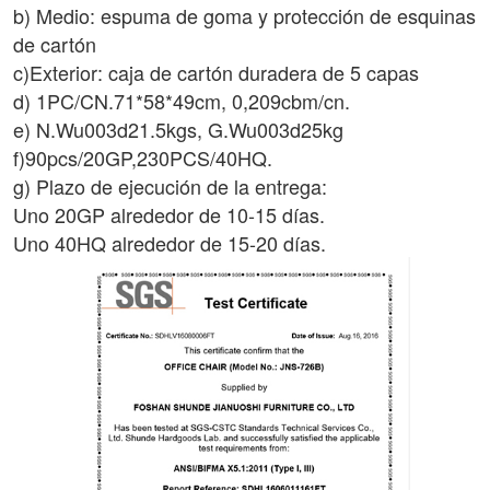
b) Medio: espuma de goma y protección de esquinas
de cartón
c)Exterior: caja de cartón duradera de 5 capas
d) 1PC/CN.71*
58*49
cm, 0,2
09
cbm/cn.
e) N.Wu003d
21.5
kgs, G.Wu003d
25
kg
f)90pcs/20GP,230PCS/40HQ.
g) Plazo de ejecución de la entrega:
Uno 20GP alrededor de 10-15 días.
Uno 40HQ alrededor de 15-20 días.