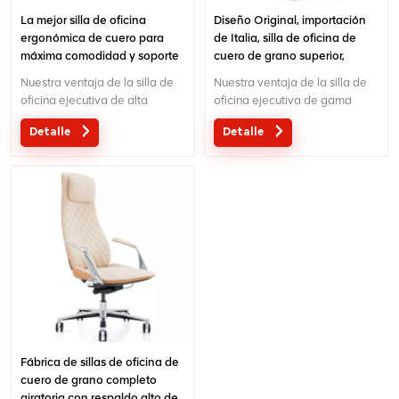
La mejor silla de oficina
Diseño Original, importación
ergonómica de cuero para
de Italia, silla de oficina de
máxima comodidad y soporte
cuero de grano superior,
exportación de China
Nuestra ventaja de la silla de
Nuestra ventaja de la silla de
Guangdong Foshan
oficina ejecutiva de alta
oficina ejecutiva de gama
gama:Diseño original con
alta:Diseño original con
Detalle
Detalle
patente en China; Ergonómico
patente en China; Ergonómico
Mecanismo de control de
Mecanismo de control de
cables de diseño patentado; 5
alambre de diseño de patente;
años de garantía;
5 años de garantía;
Fábrica de sillas de oficina de
cuero de grano completo
giratoria con respaldo alto de