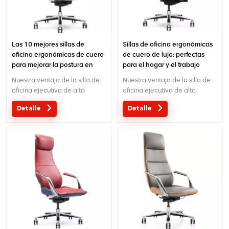
Las 10 mejores sillas de
Sillas de oficina ergonómicas
oficina ergonómicas de cuero
de cuero de lujo: perfectas
para mejorar la postura en
para el hogar y el trabajo
2024
Nuestra ventaja de la silla de
Nuestra ventaja de la silla de
oficina ejecutiva de alta
oficina ejecutiva de alta
gama:Diseño original con
gama:Diseño original con
Detalle
Detalle
patente en China; Ergonómico
patente en China; Ergonómico
Mecanismo de control de
Mecanismo de control de
cables de diseño patentado; 5
cables de diseño patentado; 5
años de garantía;
años de garantía;