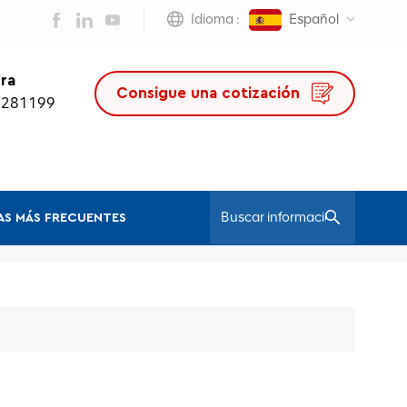
Idioma :
Español
ra
Consigue una cotización
0281199
S MÁS FRECUENTES
/
Hogar
Silla Myron