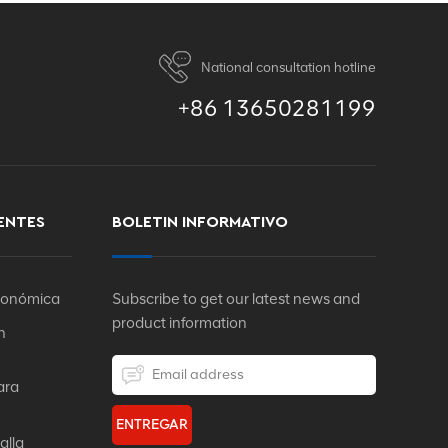
National consultation hotline
+86 13650281199
ENTES
BOLETIN INFORMATIVO
rgonómica
Subscribe to get our latest news and
product information
n
ara
ENTREGAR
alla