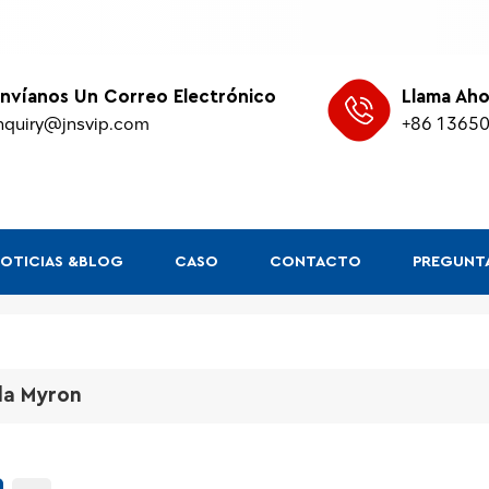
nvíanos Un Correo Electrónico
Llama Aho
nquiry@jnsvip.com
+86 1365
OTICIAS &BLOG
CASO
CONTACTO
PREGUNTA
lla Myron