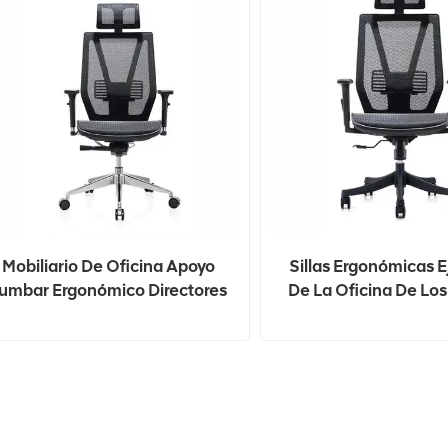
Mobiliario De Oficina Apoyo
Sillas Ergonómicas E
umbar Ergonómico Directores
De La Oficina De Lo
Sillas Silla Giratoria Con
Del Escritorio D
Respaldo Alto
Computadora De La 
Personal De La Ma
Eslabón Giratorio De
La Venta