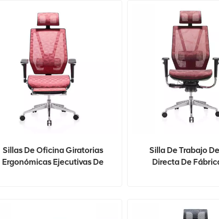
Sillas De Oficina Giratorias
Silla De Trabajo D
Ergonómicas Ejecutivas De
Directa De Fábrica
Boss Con Respaldo Alto De
Giratoria Para Reunion
enta Caliente Negras Sillas De
De Oficina, Silla Negr
Oficina De Malla
Ergonómica Para Mi