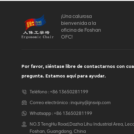
asientos de oficina para
largas horas
VER DETALLES
¡Una calurosa
bienvenida a la
Chuanyue Silla de cuero
oficina de Foshan
ergonómico: la
OFC!
combinación perfecta
de comodidad y estilo
VER DETALLES
Por favor, siéntase libre de contactarnos con cua
pregunta. Estamos aquí para ayudar.
Teléfono :
+86 13650281199
Correo electrónico :
inquiry@jnsvip.com
Whatsapp :
+86 13650281199
NO.3 TengHu Road,Dazha Lihu Industrial Area, Lec
Foshan, Guangdong, China