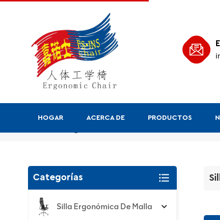
E
i
HOGAR
ACERCA DE
PRODUCTOS
N
Silla Myron
Categorías
Si
Silla Ergonómica De Malla