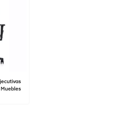
jecutivas
s Muebles
e La
Tarea Del
lla Del
 Lujo Para