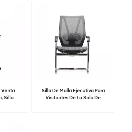
e Venta
Silla De Malla Ejecutiva Para
, Silla
Visitantes De La Sala De
es, Sillas
Conferencias De Muebles
a De Malla
Comerciales
noristas