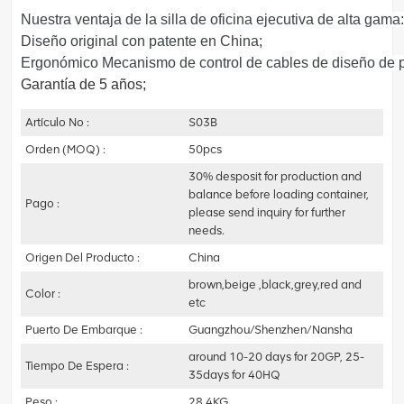
Nuestra ventaja de la silla de oficina ejecutiva de alta gama:
Diseño original con patente en China;
Ergonómico
Mecanismo de control de cables de diseño de p
Garantía de 5 años;
Artículo No :
S03B
Orden (MOQ) :
50pcs
30% desposit for production and
balance before loading container,
Pago :
please send inquiry for further
needs.
Origen Del Producto :
China
brown,beige ,black,grey,red and
Color :
etc
Puerto De Embarque :
Guangzhou/Shenzhen/Nansha
around 10-20 days for 20GP, 25-
Tiempo De Espera :
35days for 40HQ
Peso :
28.4KG