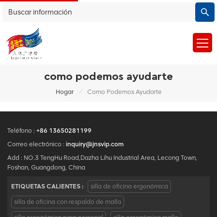
como podemos ayudarte
/
Hogar
Como Podemos Ayudarte
Teléfono :
+86 13650281199
Correo electrónico :
inquiry@jnsvip.com
Add : NO.3 TengHu Road,Dazha Lihu Industrial Area, Lecong Town,
Foshan, Guangdong, China
ETIQUETAS CALIENTES :
silla de oficina ergonómica
silla de oficina con respaldo de malla