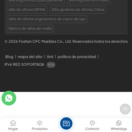
silla ergonómica para personal
silla ergonómica malla
silla de oficina BIFMA
Silla giratoria de oficina China
Silla de oficina ergonómica de cuero de lujo
fábrica de sillas de malla
© 2026 Foshan OFC Muebles Co., Ltd. Reservados todos los derechos
.
Blog
|
mapa del sitio
|
Xml
|
política de privacidad
|
IPv6 RED SOPORTADA
Hogar
Productos
Contacto
WhatsApp