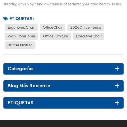
steadily, driven by rising awareness of sedentary-related health issues,
hybrid work models, and demand for corporate office renovations. More
office workers focus on waist support, sitting posture correction, and
ETIQUETAS :
long-term co...
ErgonomicChair
OfficeChair
2026OfficeTrends
WorkFromHome
OfficeFurniture
ExecutiveChair
BIFMAFurniture
Categorías
Blog Más Reciente
ETIQUETAS