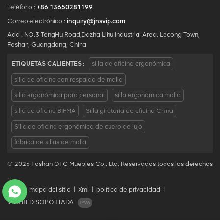
Teléfono :
+86 13650281199
Correo electrónico :
inquiry@jnsvip.com
Add : NO.3 TengHu Road,Dazha Lihu Industrial Area, Lecong Town,
Foshan, Guangdong, China
ETIQUETAS CALIENTES :
silla de oficina ergonómica
silla de oficina con respaldo de malla
silla ergonómica para personal
silla ergonómica malla
silla de oficina BIFMA
Silla giratoria de oficina China
Silla de oficina ergonómica de cuero de lujo
fábrica de sillas de malla
© 2026 Foshan OFC Muebles Co., Ltd. Reservados todos los derechos
.
Blog
|
mapa del sitio
|
Xml
|
política de privacidad
|
IPv6 RED SOPORTADA