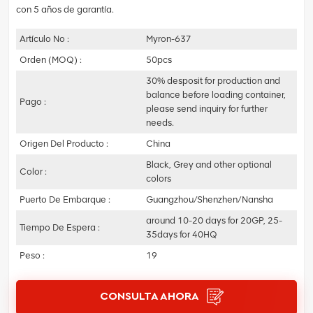
con 5 años de garantía.
Artículo No :
Myron-637
Orden (MOQ) :
50pcs
30% desposit for production and
balance before loading container,
Pago :
please send inquiry for further
needs.
Origen Del Producto :
China
Black, Grey and other optional
Color :
colors
Puerto De Embarque :
Guangzhou/Shenzhen/Nansha
around 10-20 days for 20GP, 25-
Tiempo De Espera :
35days for 40HQ
Peso :
19
CONSULTA AHORA