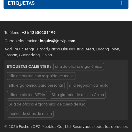
ETIQUETAS
Teléfono :
+86 13650281199
Correo electrónico :
inquiry@jnsvip.com
Add : NO.3 TengHu Road,Dazha Lihu Industrial Area, Lecong Town,
Foshan, Guangdong, China
ETIQUETAS CALIENTES :
silla de oficina ergonómica
silla de oficina con respaldo de malla
silla ergonómica para personal
silla ergonómica malla
silla de oficina BIFMA
Silla giratoria de oficina China
Silla de oficina ergonómica de cuero de lujo
fábrica de sillas de malla
© 2026 Foshan OFC Muebles Co., Ltd. Reservados todos los derechos