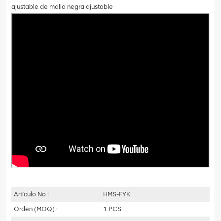
ajustable de malla negra ajustable
Artículo No :
HMS-FYK
Orden (MOQ) :
1 PCS