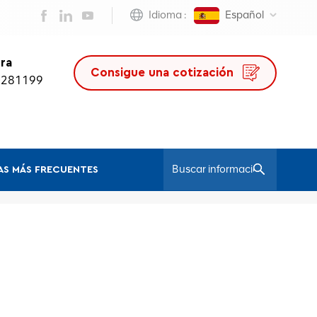
Idioma :
Español
ra
Consigue una cotización
0281199
S MÁS FRECUENTES
/
Hogar
Silla De Oficina De Piel Sintética