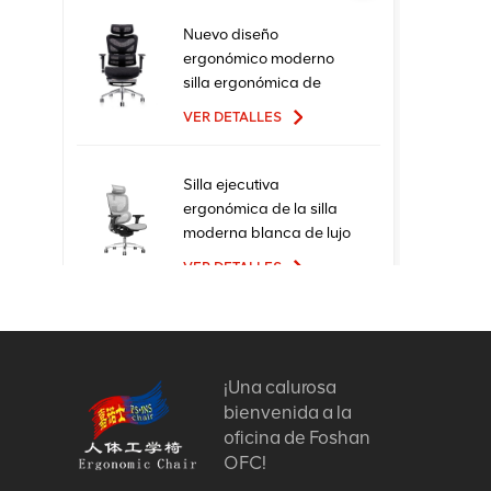
Nuevo diseño
ergonómico moderno
silla ergonómica de
oficina de malla
VER DETALLES
ajustable
Silla ejecutiva
ergonómica de la silla
moderna blanca de lujo
de la oficina con el
VER DETALLES
material del metal de la
malla para el uso de la
oficina
Sillas de oficina
ergonómicas de malla
ejecutiva de alta calidad
¡Una calurosa
a precio de fábrica de
bienvenida a la
VER DETALLES
nuevo diseño
oficina de Foshan
OFC!
Silla de oficina