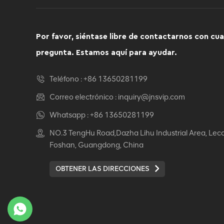
ergonómica reclinable
giratoria para
computadora de
VER DETALLES
Por favor, siéntase libre de contactarnos con cua
muebles cómodos
pregunta. Estamos aquí para ayudar.
Auding de silla de cuero
ergonómico: Ultimate
Teléfono :
+86 13650281199
Comfort para uso de la
Correo electrónico :
inquiry@jnsvip.com
oficina y el hogar
VER DETALLES
Whatsapp :
+86 13650281199
NO.3 TengHu Road,Dazha Lihu Industrial Area, Lec
Auding Silla de cuero
Foshan, Guangdong, China
ergonómico: soporte
elegante para la
comodidad de todo el
OBTENER LAS DIRECCIONES
VER DETALLES
día
Auding de silla de cuero
ergonómico: cómodos