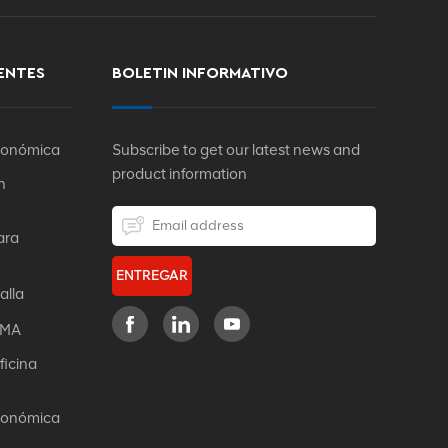
ENTES
BOLETIN INFORMATIVO
rgonómica
Subscribe to get our latest news and
product information
n
ara
ENTREGAR
alla
IFMA
ficina
rgonómica