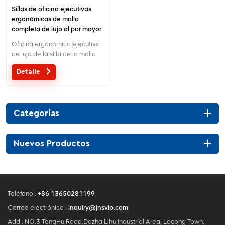
Sillas de oficina ejecutivas
ergonómicas de malla
completa de lujo al por mayor
modernas
Oficina ergonómica ejecutiva
de lujo de la silla de la malla
completa de la venta al por
Detalle
mayor del diseño moderno
2023 Silla de oficina con
respaldo alto Boss y
reposacabezas ajustable en
Categorías
3D.1 Uds. Moq y podemos
proporcionarle un diseño OEM
y ODM.
Nuevos Productos
Teléfono :
+86 13650281199
Correo electrónico :
inquiry@jnsvip.com
Add : NO.3 TengHu Road,Dazha Lihu Industrial Area, Lecong Town,