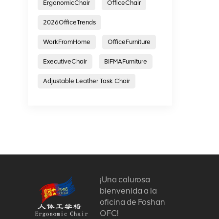
ErgonomicChair
OfficeChair
2026OfficeTrends
WorkFromHome
OfficeFurniture
ExecutiveChair
BIFMAFurniture
Adjustable Leather Task Chair
¡Una calurosa
bienvenida a la
oficina de Foshan
OFC!