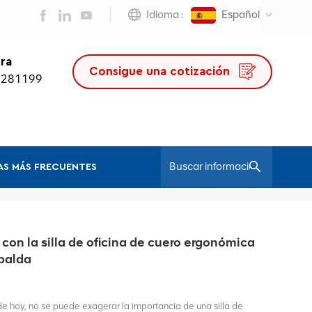
Idioma :
Español
ra
Consigue una cotización
0281199
S MÁS FRECUENTES
/
Hogar
Silla De Oficina De Cuero 2025
 con la silla de oficina de cuero ergonómica
spalda
de hoy, no se puede exagerar la importancia de una silla de