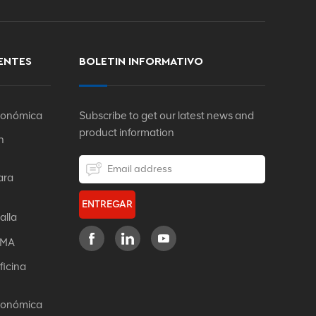
ENTES
BOLETIN INFORMATIVO
rgonómica
Subscribe to get our latest news and
product information
n
ara
ENTREGAR
alla
IFMA
ficina
rgonómica