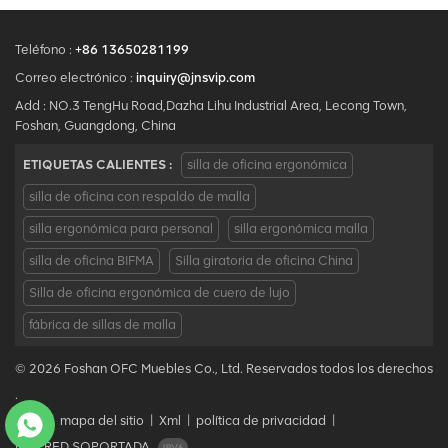
Teléfono :
+86 13650281199
Correo electrónico :
inquiry@jnsvip.com
Add : NO.3 TengHu Road,Dazha Lihu Industrial Area, Lecong Town,
Foshan, Guangdong, China
ETIQUETAS CALIENTES :
silla de oficina ergonómica
silla de oficina con respaldo de malla
silla ergonómica para personal
silla ergonómica malla
silla de oficina BIFMA
Silla giratoria de oficina China
Silla de oficina ergonómica de cuero de lujo
fábrica de sillas de malla
© 2026 Foshan OFC Muebles Co., Ltd. Reservados todos los derechos
.
Blog
|
mapa del sitio
|
Xml
|
política de privacidad
|
IPv6 RED SOPORTADA