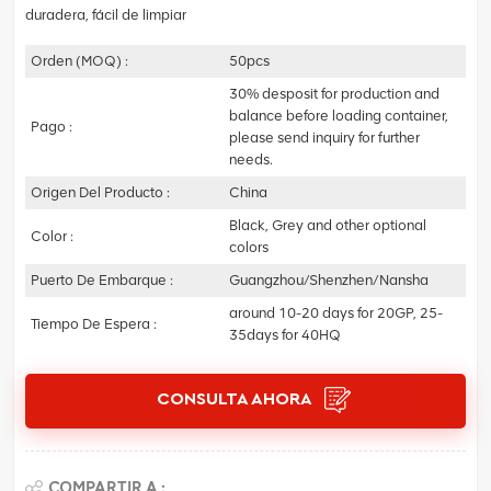
duradera, fácil de limpiar
Orden (MOQ) :
50pcs
30% desposit for production and
balance before loading container,
Pago :
please send inquiry for further
needs.
Origen Del Producto :
China
Black, Grey and other optional
Color :
colors
Puerto De Embarque :
Guangzhou/Shenzhen/Nansha
around 10-20 days for 20GP, 25-
Tiempo De Espera :
35days for 40HQ
CONSULTA AHORA
COMPARTIR A :