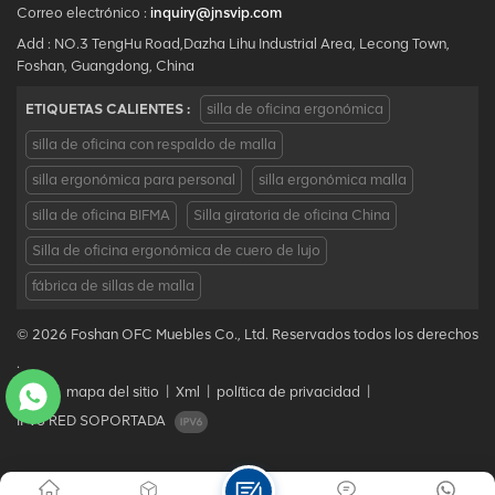
Correo electrónico :
inquiry@jnsvip.com
Add : NO.3 TengHu Road,Dazha Lihu Industrial Area, Lecong Town,
Foshan, Guangdong, China
ETIQUETAS CALIENTES :
silla de oficina ergonómica
silla de oficina con respaldo de malla
silla ergonómica para personal
silla ergonómica malla
silla de oficina BIFMA
Silla giratoria de oficina China
Silla de oficina ergonómica de cuero de lujo
fábrica de sillas de malla
© 2026 Foshan OFC Muebles Co., Ltd. Reservados todos los derechos
.
Blog
|
mapa del sitio
|
Xml
|
política de privacidad
|
IPv6 RED SOPORTADA