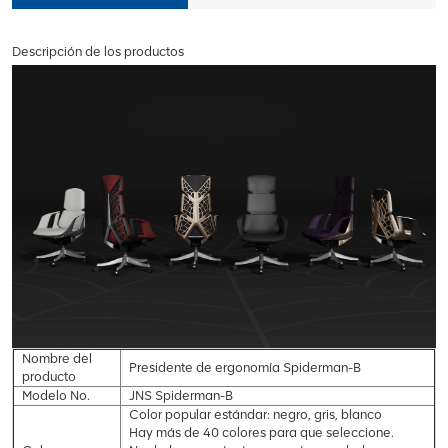
Descripción de los productos
Nombre del
Presidente de ergonomía Spiderman-B
producto
Modelo No.
JNS Spiderman-B
Color popular estándar: negro, gris, blanco
Hay más de 40 colores para que seleccione.