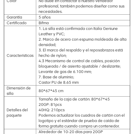
Color
No dude en contactar a nuestro vendedor
profesional, también podemos diseñar como sus
necesidades.
Garantía
5 años
Certificado
Bifma
1. La silla está confirmada con Italia Geniune
Leather y PVC;
2. Marco de acero con espuma moldeada de alta
densidad;
3. El marco del respaldo y el reposabrazos está
Características
hecho de nylon;
4.3 Mecanismo de control de cables, posición
bloqueada / de asiento ajustable / deslizante;
Levante de gas de 6.100 mm;
7. Base de aluminio;
Castor PU de 8.65 mm
Dimensión de
80*67*45 cm
silla
Tamaño de la caja de cartón: 80*67*45
20GP: 81pcs
Detalles del
40HQ: 210pcs
paquete
Podemos actualizar los cuadros de cartón con el
logotipo y el estándar de prueba de caída de
forma gratuita cuando compra un contenedor.
Alrededor de 10-20 días para 20GP