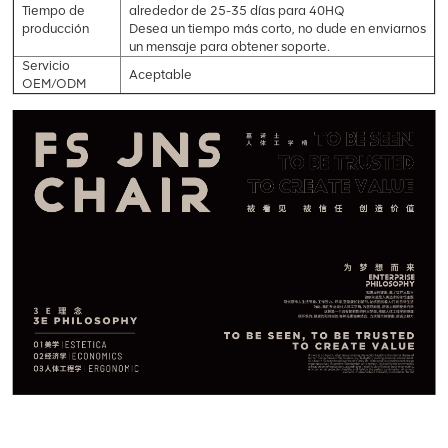
Tiempo de
alrededor de 25-35 días para 40HQ
producción
Desea un tiempo más corto, no dude en enviarnos
un mensaje para obtener soporte.
Servicio
Aceptable
OEM/ODM