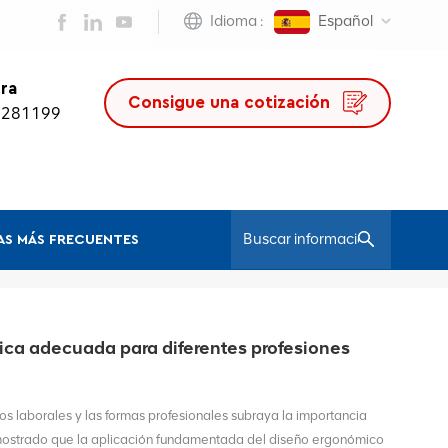
Idioma :
Español
ra
Consigue una cotización
0281199
S MÁS FRECUENTES
/
Hogar
Silla De Oficina Con Base Estable
mica adecuada para diferentes profesiones
nos laborales y las formas profesionales subraya la importancia
ostrado que la aplicación fundamentada del diseño ergonómico