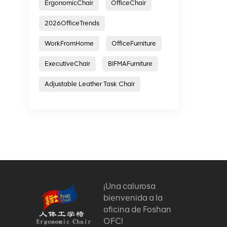
ErgonomicChair
OfficeChair
2026OfficeTrends
WorkFromHome
OfficeFurniture
ExecutiveChair
BIFMAFurniture
Adjustable Leather Task Chair
¡Una calurosa
bienvenida a la
oficina de Foshan
OFC!