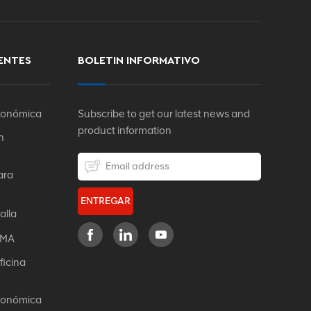
ENTES
BOLETIN INFORMATIVO
rgonómica
Subscribe to get our latest news and
product information
n
ara
ENTREGAR
alla
IFMA
ficina
rgonómica