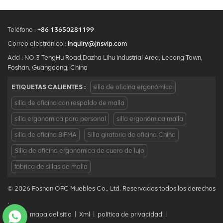
Teléfono :
+86 13650281199
Correo electrónico :
inquiry@jnsvip.com
Add : NO.3 TengHu Road,Dazha Lihu Industrial Area, Lecong Town,
Foshan, Guangdong, China
ETIQUETAS CALIENTES :
silla de oficina ergonómica
silla de oficina con respaldo de malla
silla ergonómica para personal
silla ergonómica malla
silla de oficina BIFMA
Silla giratoria de oficina China
Silla de oficina ergonómica de cuero de lujo
fábrica de sillas de malla
© 2026 Foshan OFC Muebles Co., Ltd. Reservados todos los derechos
.
Blog
|
mapa del sitio
|
Xml
|
política de privacidad
|