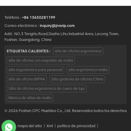
Teléfono :
+86 13650281199
Correo electrónico :
inquiry@jnsvip.com
Add : NO.3 TengHu Road,Dazha Lihu Industrial Area, Lecong Town,
Foshan, Guangdong, China
ETIQUETAS CALIENTES :
silla de oficina ergonómica
silla de oficina con respaldo de malla
silla ergonómica para personal
silla ergonómica malla
silla de oficina BIFMA
Silla giratoria de oficina China
Silla de oficina ergonómica de cuero de lujo
fábrica de sillas de malla
© 2026 Foshan OFC Muebles Co., Ltd. Reservados todos los derechos
.
Blog
|
mapa del sitio
|
Xml
|
política de privacidad
|